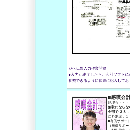
ジへ伝票入力作業開始
●入力が終了したら、会計ソフトに
参照できるように伝票に記入してお
■感嘆会
処理も・・・
無駄にならな
全部で ３８
送料別途：１
■有償サポー
（無償サポー