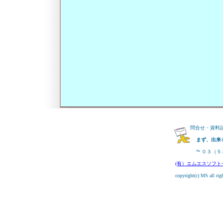
問合せ・資料
まず、出来
    ℡ ０３
(有）エムエスソフ
    copyright(c) MS all rig