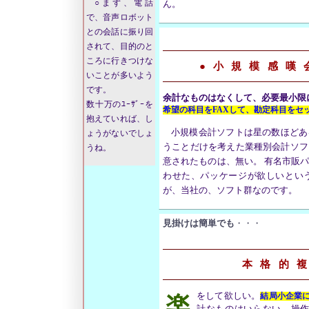
○まず、電話
ん。
で、音声ロボット
との会話に振り回
されて、目的のと
ころに行きつけな
●小規模感嘆
いことが多いよう
です。
余計なものはなくして、必要最小限
数十万のﾕｰｻﾞｰを
希望の科目をFAXして、勘定科目をセ
抱えていれば、し
小規模会計ソフトは星の数ほどあ
ょうがないでしょ
うことだけを考えた業種別会計ソフ
うね。
意されたものは、無い。 有名市販
わせた、パッケージが欲しいとい
が、当社の、ソフト群なのです。
見掛けは簡単でも
・・・
本格的
をして欲しい。
結局小企業
楽
計なものはいらない。操作