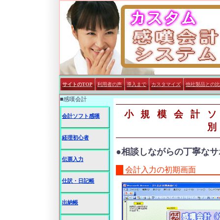
サイトのTOP
利用者の声
導入まで
カスタマイズ
他社製品との比
■感嘆会計
小規模会計
会計ソフト感嘆
経理初心者
●相談しながらの丁寧なサ
伝票入力
会計入力の初期画面
仕訳・日記帳
出納帳