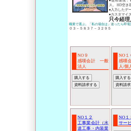
●使用環境：
ス。 HD空
●入力したデー
●カスタマイ
只今経理
職業で選ぶ。「私の場合は」迷ったら即電
０３－５８３７－３２９５
NO９
NO１
感嘆会計 一般
感嘆
法人
人/個
NO１２
NO１
工事業会計（水
サー
道工事・内装業