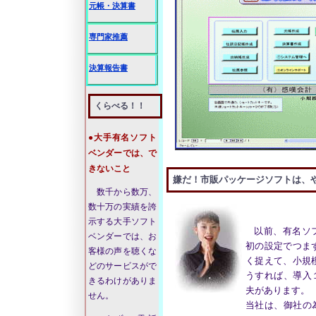
元帳・決算書
専門家推薦
決算報告書
くらべる！！
●大手有名ソフト
ベンダーでは、で
きないこと
嫌だ！市販パッケージソフトは、
数千から数万、
数十万の実績を誇
示する大手ソフト
以前、有名ソ
ベンダーでは、お
初の設定でつま
客様の声を聴くな
く捉えて、小規
どのサービスがで
うすれば、導入
きるわけがありま
夫があります。
せん。
当社は、御社の