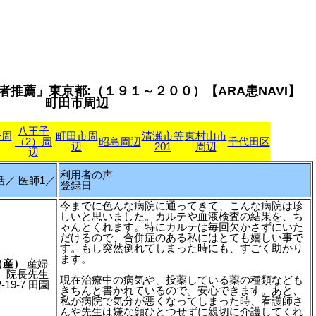
者推薦」東京都:（１９１～２００）【ARA患NAVI】
町田市周辺
八王子
子周
町田市周
清瀬市等
東村山市
（2）周
昭島周辺
千代田区
辺
201
周辺
辺
利用者の声
話／ 医師1／
登録日
今までに色んな病院に通ってきて、こんな病院は珍
しいと思いました。カルテや血液検査の結果を、ち
ゃんとくれます。特にカルテは毎回欠かさずにいた
だけるので、合併症のある私にはとても嬉しい事で
す。もし突然倒れてしまった時にも、すごく助かり
ます。
（産）
産婦
太郎 院長先生
現在治療中の病気や、投薬している薬の種類なども
19-7 田園
きちんと書かれているので。安心できます。あと、
私が病院で気分が悪くなってしまった時、看護師さ
んや先生は嫌な顔ひとつせずに親切に介護してくれ