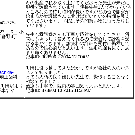
母の出産で私を取り上げてくださった先生が未だに
現役で診療されています。院長先生1人でやっている
ところなので待ち時間が長いですがどの位で診察が
始まるか看護婦さんに聞けばだいたいの時間を教え
てくださいます。（私はその間買い物に行ったりし
2-725-
ています）
-23 ＪＲ・小
先生も看護婦さんも丁寧な応対をしてくださり、質
「森野3丁
問にもきっちり答えてくれるので安心して診察を受
ける事ができます。診察料の詳細も受付に掲示して
あるので良心的だと思います。注射の腕も良く、あ
まり痛くありません。
記事ID: 308906 2 2004 12:00AM
町田に引っ越してきたばかりですが会社の人のおス
achida-
スメで知りました。
 矯正歯科・
とても人柄の良く優しい先生で、緊張することなく
相談できました。
-5 町田駅より
治療も丁寧で、院内の雰囲気もよいと思います。
下車すぐ
記事ID: 373803 19 2015 11:38AM