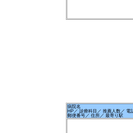
病院名
HP／ 診療科目／ 推薦人数／ 電
郵便番号／ 住所／ 最寄り駅