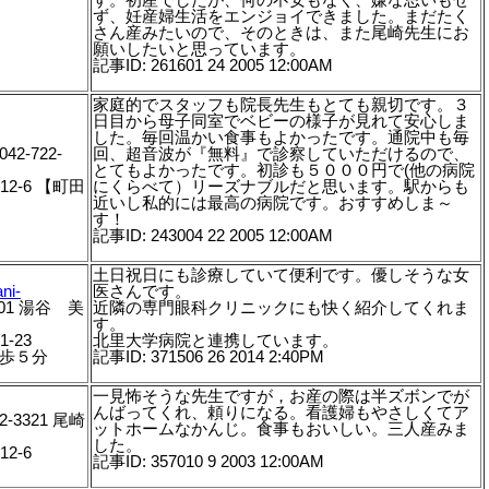
ず、妊産婦生活をエンジョイできました。まだたく
さん産みたいので、そのときは、また尾崎先生にお
願いしたいと思っています。
記事ID: 261601 24 2005 12:00AM
家庭的でスタッフも院長先生もとても親切です。３
日目から母子同室でベビーの様子が見れて安心しま
した。毎回温かい食事もよかったです。通院中も毎
42-722-
回、超音波が『無料』で診察していただけるので、
とてもよかったです。初診も５０００円で(他の病院
12-6 【町田
にくらべて）リーズナブルだと思います。駅からも
近いし私的には最高の病院です。おすすめしま～
す！
記事ID: 243004 22 2005 12:00AM
土日祝日にも診療していて便利です。優しそうな女
ni-
医さんです。
5001 湯谷 美
近隣の専門眼科クリニックにも快く紹介してくれま
す。
21-23
北里大学病院と連携しています。
徒歩５分
記事ID: 371506 26 2014 2:40PM
一見怖そうな先生ですが，お産の際は半ズボンでが
んばってくれ、頼りになる。看護婦もやさしくてア
2-3321 尾崎
ットホームなかんじ。食事もおいしい。三人産みま
した。
12-6
記事ID: 357010 9 2003 12:00AM