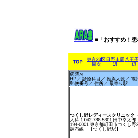
■「おすすめ！患
東京23区
日野市周
八王
TOP
目次
辺
辺
病院名
HP／ 診療科目／ 推薦人数／ 電
郵便番号／ 住所／ 最寄り駅
つくし野レディースクリニック
人科 1 042-788-5301 田中幸
194-0001 東京都町田市つくし野2-
調布線 【つくし野駅】