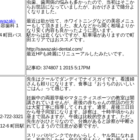
虫歯、歯周病の悩みも多かったので、当初はそこか
らお世話になっていましたが、おかげさまで随分よ
くなりました。
awazaki-
最近は欲が出て、ホワイトニングなどの美容メニュ
容歯科 1
ーもして頂きました。友人などから聞く相場よりか
なり安く内容も良かったように思います。
14 町田バス
駅からは近くないですが、駐車場がありますので町
田エリアではおススメです。
http://sawazaki-dental.com/
最近HPも綺麗にリニューアルしたみたいです。
記事ID: 374807 1 2015 5:17PM
先生はクールでダンディでナイスガイです。看護婦
さんも頼りになります。食事は『おうちのおいしい
ごはん』って感じす。
妊娠中の両親学級やマタニティスポーツの教室は開
講されていませんが、産後の赤ちゃんの世話の仕方
は大変丁寧に指導してくれます。通常、産後三日目
から母子同室になります。診察は、十時半頃からお
-722-3321
昼まで混みますが、午後は比較的空きます。ただ、
先生がおひとりなので、分娩があると診察が中断さ
12-6 町田駅
れてしまうので注意が必要ですが。
スリッパがピンクでかわいらしく、ヤル気になれま
す。初産でしたが、何の不安もなく、嫌な思いもせ