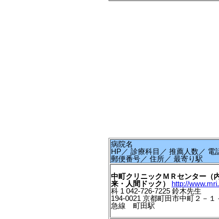
病院名
HP／ 診療科目／ 推薦人数／ 電
郵便番号／ 住所／ 最寄り駅
中町クリニックＭＲセンター（
来・人間ドック）
http://www.mri.
科 1 042-726-7225 鈴木先生
194-0021 京都町田市中町２－
急線 町田駅