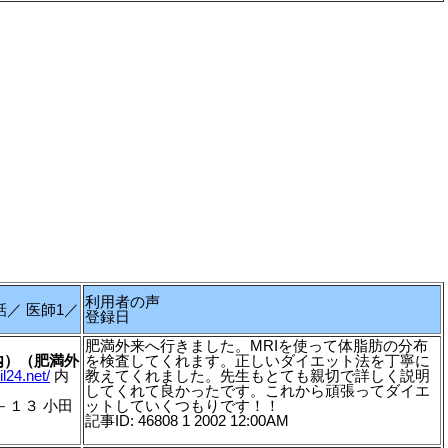
利用者の声
話／ 医師1／
登録日
肥満外来へ行きました。MRIを使って体脂肪の分布
内）（肥満外
を検査してくれます。正しいダイエット法を丁寧に
il24.net/
内
教えてくれました。先生もとても親切で詳しく説明
してくれて良かったです。これから頑張ってダイエ
１－１３ 小田
ットしていくつもりです！！
記事ID: 46808 1 2002 12:00AM