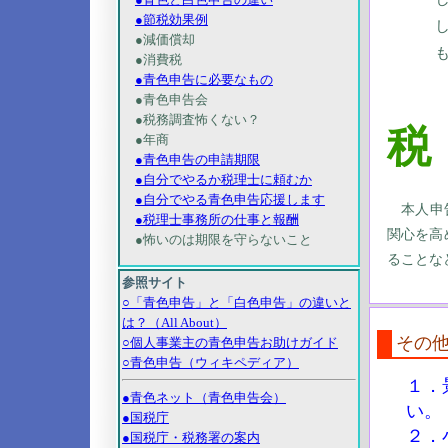
●節税効果例
●減価償却
●消費税
●青色申告に必要なもの
●青色申告会
●税務調査怖くない？
税
●年商
●青色申告の申請期限
●自分でやるか税理士に頼むか
●自分でやる青色申告応援します
本人申
●税理士事務所の仕事と報酬
関心を高
●怖いのは期限を守らないこと
ることな
参照サイト
○「青色申告」と「白色申告」の違いと
は？（All About）
その
○個人事業主の青色申告お助けガイド
○青色申告（ウィキペディア）
１．
●青色ネット（青色申告会）
い。
●国税庁
２．
●国税庁・税務署の案内