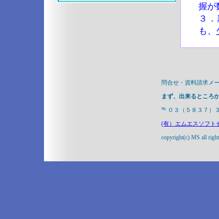
握が
３．
も、
問合せ・資料請求メ
まず、出来るところ
℡ ０３（５８３７）
(有）エムエスソフト
copyright(c) MS all righ