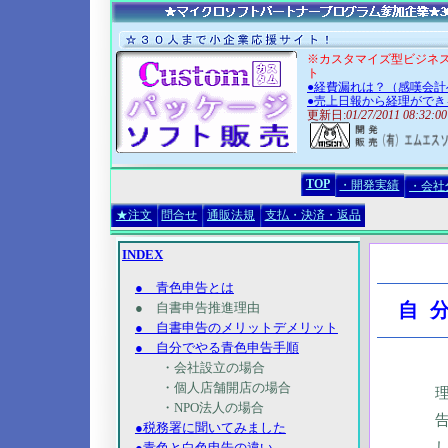
※カスタマイズ型ビジネ
ト
●経費漏れは？（感嘆会計
●売上日報から経理ができ
更新日:
01/27/2011 08:32:00
TOP
・開発実績
・会社
★注文
問合せ
通販法規
支払・決済・返品
INDEX
● 青色申告とは
自
● 自書申告推進理由
● 自書申告のメリットデメリット
● 自分でやる青色申告手順
・会社設立の場合
・個人店舗開店の場合
・NPO法人の場合
●税務署に聞いてみました
●青色と白色申告の違い